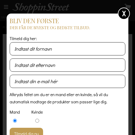
X
GRATIS LEVERING
14 dages returret
Levering 1-3 hverdage
BLIV DEN FØRSTE
DER FÅR DE NYESTE OG BEDSTE TILBUD.
FORSIDE
/
HERRE
/
SKO OG STØVLER
/
PUMA CLYDE NYC SNEAKERS
Tilmeld dig her:
Afkryds feltet om du er en mand eller en kvinde, så vil du
automatisk modtage de produkter som passer lige dig.
Mand
Kvinde