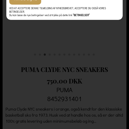
VED AT ACCEPTERE DENNE TILMELDING AF NYHEDSBREVET, ACCEPTERE DU OGSÅ VORES
BETINGELSER.
Du kan læse de nye betingelser ved at trykke på dette link
”BETINGELSER”
PUMA CLYDE NYC SNEAKERS
750.00 DKK
PUMA
8452931401
Puma Clyde NYC sneakers i orange, også kendt for den klassiske
basketball sko fra 1973. Husk ved at handle hos os, så er der altid
100% gratis levering uden minimumsbeløb og ing...