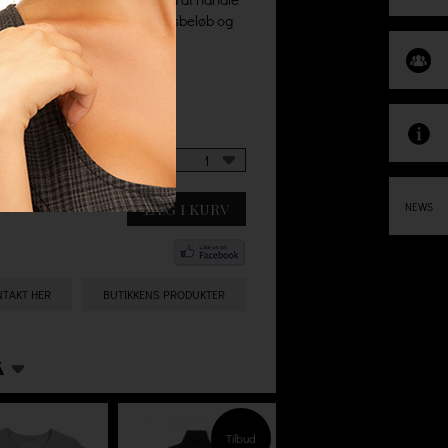
gratis levering uden minimumsbeløb og
1
LÆG I KURV
NEWS
NTAKT HER
BUTIKKENS PRODUKTER
Å
Tilbud