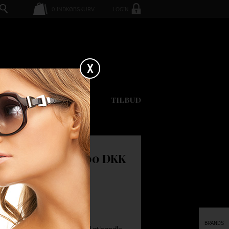
0
INDKØBSKURV
LOGIN
X
GAVEKORT
TILBUD
RS
160.00 DKK
KER
BRANDS
okker i høj kvalitet. Husk ved at handle