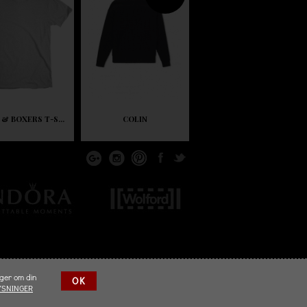
 & BOXERS T-S...
COLIN
nger om din
OK
YSNINGER