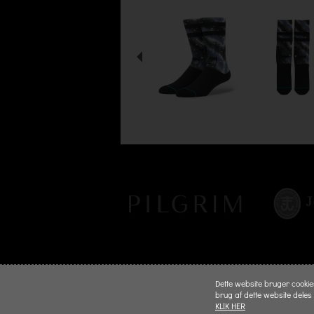
Dette website bruger cookies 
brug af dette website deles
KLIK HER