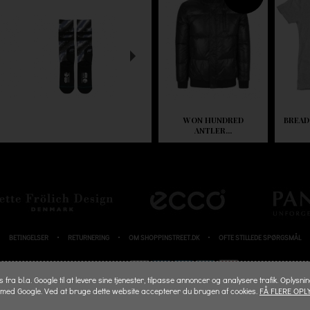
WON HUNDRED
BREAD
ANTLER...
BETINGELSER
RETURNERING
OM SHOPPINSTREET.DK
OFTE STILLEDE SPØRGSMÅL
BETALINGSKORT
fra bl.a. Google til at levere sine tjenester, tilpasse annoncer og analysere trafik. Oplysni
 med Google. Ved at bruge dette website accepterer du brugen af cookies.
FÅ FLERE OPL
© 2026 SHOPPINSTREET.DK - ALL RIGHTS RESERVED.