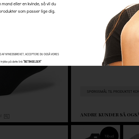
n mand eller en kvinde, så vil du
hos os, så er der altid 100% 
rodukter som passer lige dig.
ingen skjulte gebyrer.
Antal
G AF NYHEDSBREVET, ACCEPTERE DU OGSÅ VORES
trykke på dette link
”BETINGELSER”
SPØRGSMÅL TIL PRODUKTET KO
ANDRE KUNDER SÅ OGS
OM
Tilbud