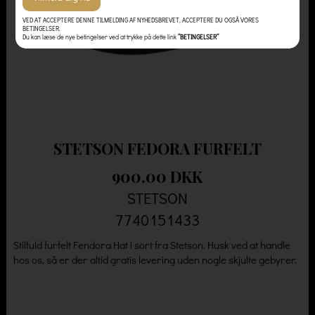
VED AT ACCEPTERE DENNE TILMELDING AF NYHEDSBREVET, ACCEPTERE DU OGSÅ VORES
BETINGELSER.
Du kan læse de nye betingelser ved at trykke på dette link
”BETINGELSER”
STETSON FEDORA FURFELT
900.00 DKK
STETSON
7740151433
Stilfuld furfelt Fendora Hat i sort fra Stetson. Husk ved at handle
hos os, så er der altid gratis levering uden nogle skjulte gebyrer.