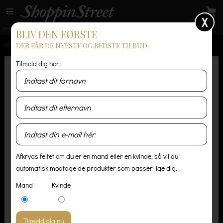
X
GRATIS LEVERING
14 dages returret
Levering 1-3 hverdage
BLIV DEN FØRSTE
DER FÅR DE NYESTE OG BEDSTE TILBUD.
FORSIDE
/
HERRE
/
ACCESSORIES
/
STETSON FEDORA FURFELT
Tilmeld dig her:
Afkryds feltet om du er en mand eller en kvinde, så vil du
automatisk modtage de produkter som passer lige dig.
Mand
Kvinde