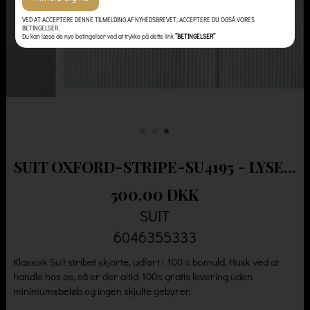
VED AT ACCEPTERE DENNE TILMELDING AF NYHEDSBREVET, ACCEPTERE DU OGSÅ VORES
BETINGELSER.
Du kan læse de nye betingelser ved at trykke på dette link
”BETINGELSER”
SUIT OXFORD-STRIPE-SU4195 - LYSE...
500.00 DKK
SUIT
6046355333
Klassisk Suit stribet skjorte, udført i 100 % bomuld. Husk ved at
handle hos os, så er der altid 100% gratis levering uden
minimumsbeløb og ingen skjulte gebyrer.