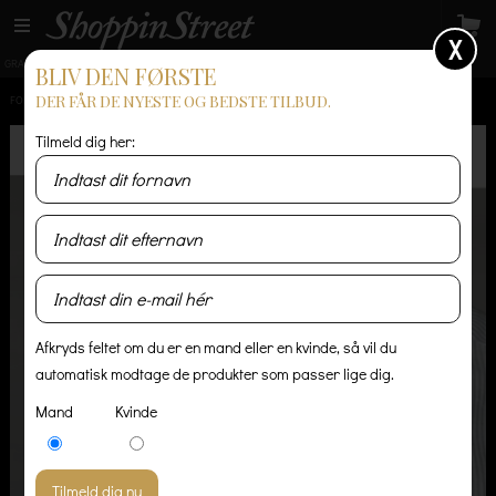
X
GRATIS LEVERING
14 dages returret
Levering 1-3 hverdage
BLIV DEN FØRSTE
DER FÅR DE NYESTE OG BEDSTE TILBUD.
FORSIDE
/
HERRE
/
SKJORTER
/
SUIT OXFORD-STRIPE-SU4195 - LYSEBLÅ/HVID
Tilmeld dig her:
Afkryds feltet om du er en mand eller en kvinde, så vil du
automatisk modtage de produkter som passer lige dig.
Mand
Kvinde