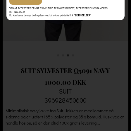
VED AT ACCEPTERE DENNE TILMELDING AF NYHEDSBREVET, ACCEPTERE DU OGSÅ VORES
BETINGELSER.
Du kan læse de nye betingelser ved at trykke på dette link
”BETINGELSER”
SUIT SYLVESTER Q5091 NAVY
1000.00 DKK
SUIT
396928450600
Minimalistisk navy jakke fra Suit. Jakken er med lommer på
siderne og er udført i 65 % polyester og 35 % bomuld. Husk ved at
handle hos os, så er der altid 100% gratis levering ...