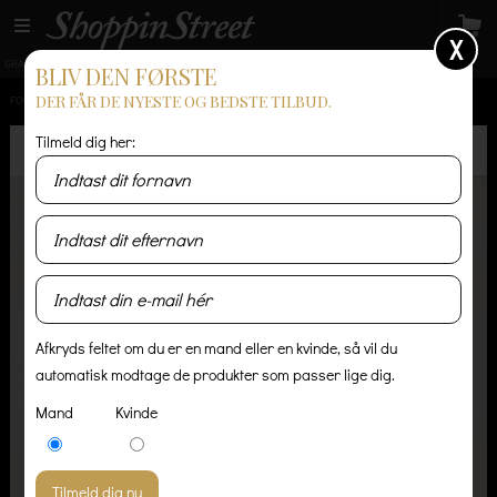
X
GRATIS LEVERING
14 dages returret
Levering 1-3 hverdage
BLIV DEN FØRSTE
DER FÅR DE NYESTE OG BEDSTE TILBUD.
FORSIDE
/
HERRE
/
JAKKER OG FRAKKER
/
SUIT SYLVESTER Q5091 NAVY
Tilmeld dig her:
Afkryds feltet om du er en mand eller en kvinde, så vil du
automatisk modtage de produkter som passer lige dig.
Mand
Kvinde