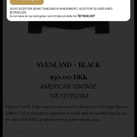
VED AT ACCEPTERE DENNE TILMELDING AF NYHEDSBREVET, ACCEPTERE DU OGSÅ VORES
BETINGELSER.
Du kan læse de nye betingelser ved at trykke på dette link
”BETINGELSER”
SVENLAND - BLACK
950.00 DKK
AMERICAN VINTAGE
10612789384
Flot sort strik trøje med rund-neck fra American Vintage. Den er
udført i 92 % uld og 8 % cashmere. Husk ved at handle hos os, så
er der altid 100% gratis levering uden minimums...
read more