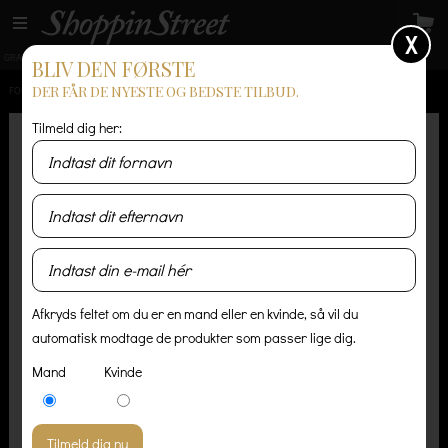
X
GRATIS LEVERING
14 dages returret
Levering 1-3 hverdage
BLIV DEN FØRSTE
DER FÅR DE NYESTE OG BEDSTE TILBUD.
FORSIDE
/
HERRE
/
TRØJER & STRIK
/
SVENLAND - BLACK
Tilmeld dig her:
Afkryds feltet om du er en mand eller en kvinde, så vil du
automatisk modtage de produkter som passer lige dig.
Mand
Kvinde