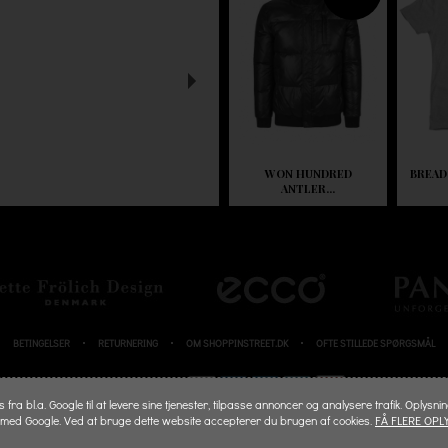
WON HUNDRED
BREAD
ANTLER...
BETINGELSER
RETURNERING
OM SHOPPINSTREET.DK
OFTE STILLEDE SPØRGSMÅL
BETALINGSKORT
fra bl.a. Google til at levere sine tjenester, tilpasse annoncer og analysere trafik. Oplysni
 med Google. Ved at bruge dette website accepterer du brugen af cookies.
FÅ FLERE OPL
© 2026 SHOPPINSTREET.DK - ALL RIGHTS RESERVED.