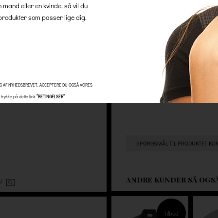
n mand eller en kvinde, så vil du
der altid 100% gratis leverin
rodukter som passer lige dig.
gebyrer.
Antal
G AF NYHEDSBREVET, ACCEPTERE DU OGSÅ VORES
trykke på dette link
”BETINGELSER”
SPØRGSMÅL TIL PRODUKTET KO
ANDRE KUNDER SÅ OGS
OM
Tilbud