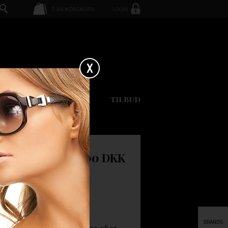
0
INDKØBSKURV
LOGIN
X
GAVEKORT
TILBUD
DONUT
90.00 DKK
BRANDS
uise. Husk ved at handle hos os, så er