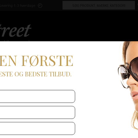
Levering 1-3 hverdage
DEN FØRSTE
HERRE
BOLIG & INTERIØR
SKØNHED
ESTE OG BEDSTE TILBUD.
VALLEY CRUISE 
VALLEY CRUISE
8973631634
Donut emalje pin fra Valley Cr