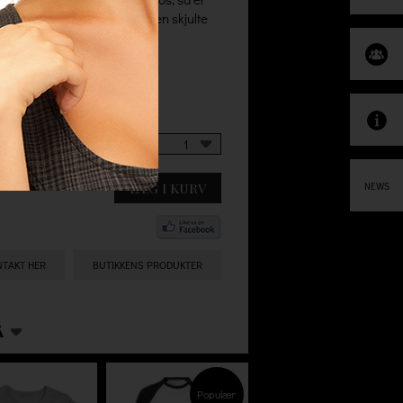
g uden minimumsbeløb og ingen skjulte
1
LÆG I KURV
NEWS
NTAKT HER
BUTIKKENS PRODUKTER
Å
Populær