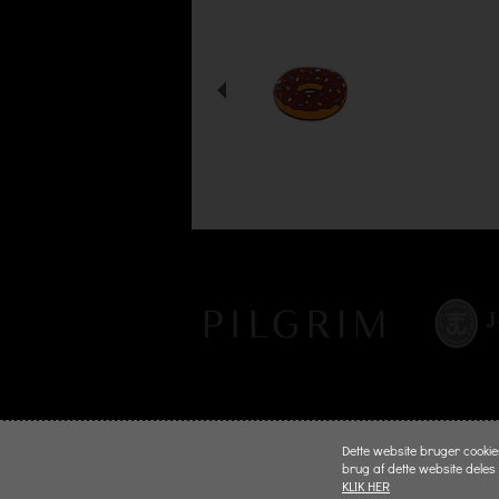
Dette website bruger cookies 
brug af dette website deles
KLIK HER