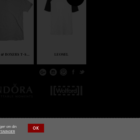
 & BOXERS T-S...
LEONEL
nger om din
OK
YSNINGER