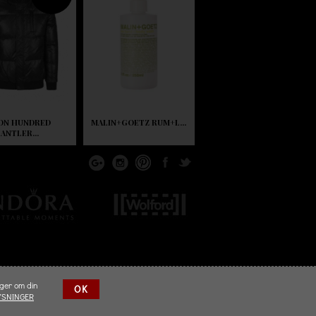
ON HUNDRED
MALIN+GOETZ RUM+L...
ANTLER...
nger om din
OK
YSNINGER