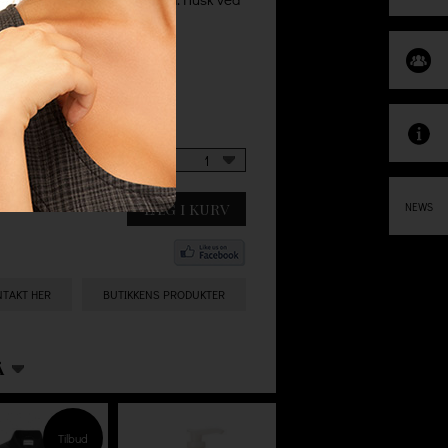
tid 100% gratis levering uden
te gebyrer.
1
LÆG I KURV
NEWS
NTAKT HER
BUTIKKENS PRODUKTER
Å
Tilbud