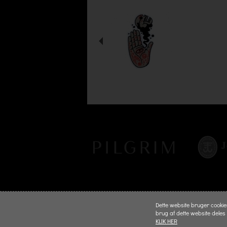
Dette website bruger cookies 
brug af dette website deles
KLIK HER