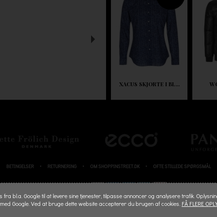
XACUS SKJORTE I BL...
W
BETINGELSER
RETURNERING
OM SHOPPINSTREET.DK
OFTE STILLEDE SPØRGSMÅL
BETALINGSKORT
fra bl.a. Google til at levere sine tjenester, tilpasse annoncer og analysere trafik. Oplysni
 med Google. Ved at bruge dette website accepterer du brugen af cookies.
FÅ FLERE OPL
© 2026 SHOPPINSTREET.DK - ALL RIGHTS RESERVED.