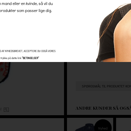
n mand eller en kvinde, så vil du
at handle hos os, så er der al
rodukter som passer lige dig.
minimumsbeløb og ingen skjul
Antal
G AF NYHEDSBREVET, ACCEPTERE DU OGSÅ VORES
trykke på dette link
”BETINGELSER”
SPØRGSMÅL TIL PRODUKTET KO
ANDRE KUNDER SÅ OGS
OM
Nyhed