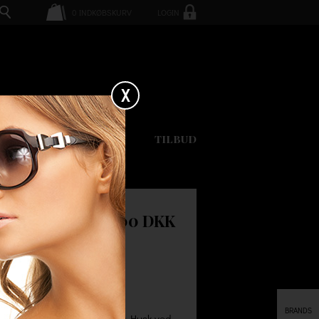
0
INDKØBSKURV
LOGIN
X
GAVEKORT
TILBUD
OPEN
90.00 DKK
BRANDS
uise. Designet af David Polka. Husk ved