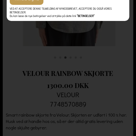
VED AT ACCEPTERE DENNE TILMELDING AF NYHEDSBREVET, ACCEPTERE DU OGSÅ VORES
BETINGELSER.
Du kan læse de nye betingelser ved at trykke på dette link
”BETINGELSER”
VELOUR RAINBOW SKJORTE
1300.00 DKK
VELOUR
7748570889
Smart rainbow skjorte fra Velour. Skjorten er udført i 100 % hør.
Husk ved at handle hos os, så er der altid gratis levering uden
nogle skjulte gebyrer.