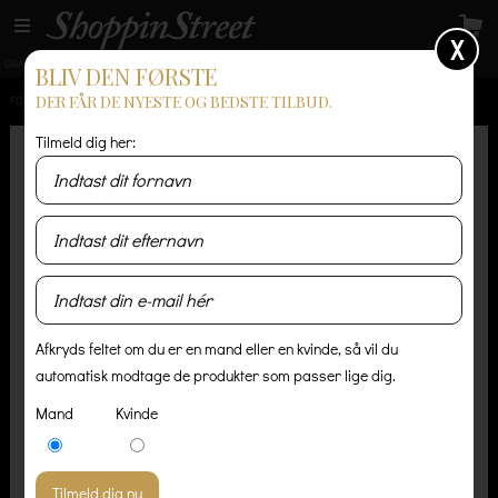
X
GRATIS LEVERING
14 dages returret
Levering 1-3 hverdage
BLIV DEN FØRSTE
DER FÅR DE NYESTE OG BEDSTE TILBUD.
FORSIDE
/
HERRE
/
SKJORTER
/
VELOUR RAINBOW SKJORTE
Tilmeld dig her:
Afkryds feltet om du er en mand eller en kvinde, så vil du
automatisk modtage de produkter som passer lige dig.
Mand
Kvinde