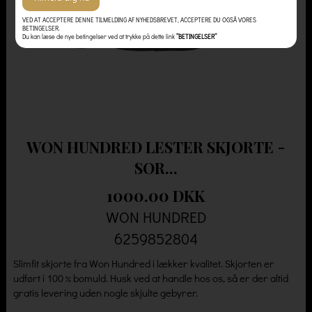
VED AT ACCEPTERE DENNE TILMELDING AF NYHEDSBREVET, ACCEPTERE DU OGSÅ VORES
BETINGELSER.
Du kan læse de nye betingelser ved at trykke på dette link
”BETINGELSER”
WON HUNDRED LESTER SKJORTE -
SOR...
1000.00 DKK
WON HUNDRED
6259852804
Slimfit skjorte fra Won Hundred i lækker kvalitet. Skjorten er
udført i 100 % bomuld. Husk ved at handle hos os, så er der altid
gratis levering uden nogle skjulte gebyrer.