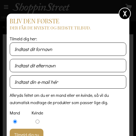
X
GRATIS LEVERING
14 dages returret
Levering 1-3 hverdage
BLIV DEN FØRSTE
DER FÅR DE NYESTE OG BEDSTE TILBUD.
FORSIDE
/
HERRE
/
SKJORTER
/
WON HUNDRED LESTER SKJORTE - SORT IRIS
Tilmeld dig her:
Afkryds feltet om du er en mand eller en kvinde, så vil du
automatisk modtage de produkter som passer lige dig.
Mand
Kvinde